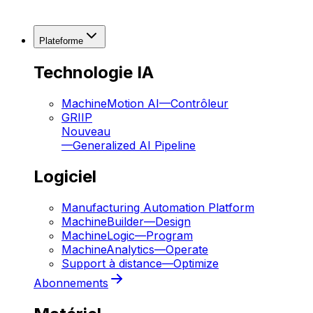
Plateforme
Technologie IA
MachineMotion AI
—
Contrôleur
GRIIP
Nouveau
—
Generalized AI Pipeline
Logiciel
Manufacturing Automation Platform
MachineBuilder
—
Design
MachineLogic
—
Program
MachineAnalytics
—
Operate
Support à distance
—
Optimize
Abonnements